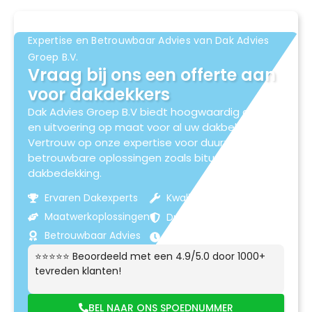
Expertise en Betrouwbaar Advies van Dak Advies
Groep B.V.
Vraag bij ons een offerte aan
voor dakdekkers
Dak Advies Groep B.V biedt hoogwaardig advies
en uitvoering op maat voor al uw dakbehoeften.
Vertrouw op onze expertise voor duurzame en
betrouwbare oplossingen zoals bitumen
dakbedekking.
Ervaren Dakexperts
Kwaliteitsmaterialen
Maatwerkoplossingen
Duurzame Resultaten
Betrouwbaar Advies
Klantgerichte Service
⭐⭐⭐⭐⭐ Beoordeeld met een 4.9/5.0 door 1000+
tevreden klanten!
BEL NAAR ONS SPOEDNUMMER