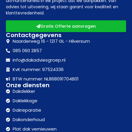
uitmuntendheid in elk project dat we aanpakken. Van
advies tot uitvoering, wij staan garant voor kwaliteit en
klanttevredenheid.
Gratis Offerte aanvragen
Contactgegevens
Naarderweg 16 - 1217 GL - Hilversum
085 060 2857
info@dakadviesgroep.nl
KvK nummer: 97524336
BTW nummer: NL868091704B01
Onze diensten
Dakdekker
Daklekkage
Dakreparatie
Dakonderhoud
Plat dak vernieuwen