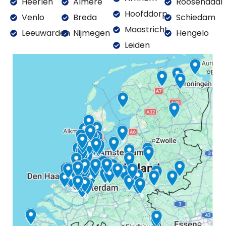
Heerlen
Almere
Roosendaal
Hoofddorp
Venlo
Breda
Schiedam
Maastricht
Leeuwarden
Nijmegen
Hengelo
Leiden