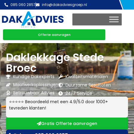
085 060 2857
info@dakadviesgroep.nl
Offerte aanvragen
Daklekkage Stede
Broec
Kundige Dakexperts
Kwaliteitsmaterialen
Maatwerkoplossingen
Duurzame Resultaten
Betrouwbaar Advies
24/7 Service
⭐⭐⭐⭐⭐ Beoordeeld met een 4.9/5.0 door 1000+
tevreden klanten!
Gratis Offerte aanvragen