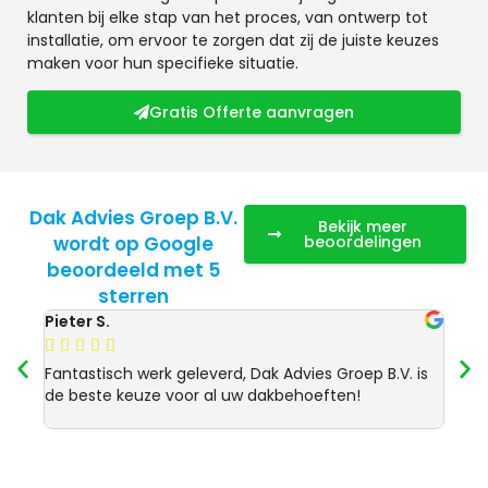
klanten bij elke stap van het proces, van ontwerp tot
installatie, om ervoor te zorgen dat zij de juiste keuzes
maken voor hun specifieke situatie.
Gratis Offerte aanvragen
Dak Advies Groep B.V.
Bekijk meer
wordt op Google
beoordelingen
beoordeeld met 5
sterren
Pieter S.
Anja 








Fantastisch werk geleverd, Dak Advies Groep B.V. is
Uitst
de beste keuze voor al uw dakbehoeften!
Advie
dakre