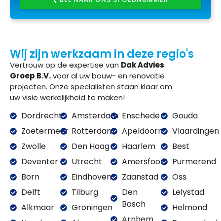
Wij zijn werkzaam in deze regio's
Vertrouw op de expertise van
Dak Advies
Groep B.V.
voor al uw bouw- en renovatie
projecten. Onze specialisten staan klaar om
uw visie werkelijkheid te maken!
Dordrecht
Amsterdam
Enschede
Gouda
Zoetermeer
Rotterdam
Apeldoorn
Vlaardingen
Zwolle
Den Haag
Haarlem
Best
Deventer
Utrecht
Amersfoort
Purmerend
Born
Eindhoven
Zaanstad
Oss
Delft
Tilburg
Den
Lelystad
Bosch
Alkmaar
Groningen
Helmond
Arnhem