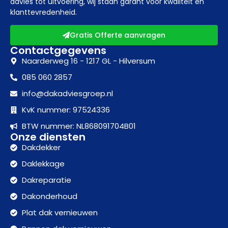
advies tot uitvoering, wij staan garant voor kwaliteit en
klanttevredenheid.
Gratis Offerte aanvragen
Contactgegevens
Naarderweg 16 - 1217 GL - Hilversum
085 060 2857
info@dakadviesgroep.nl
KvK nummer: 97524336
BTW nummer: NL868091704B01
Onze diensten
Dakdekker
Daklekkage
Dakreparatie
Dakonderhoud
Plat dak vernieuwen