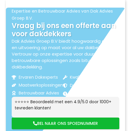
Expertise en Betrouwbaar Advies van Dak Advies
Groep B.V.
Vraag bij ons een offerte aan
voor dakdekkers
Dak Advies Groep B.V biedt hoogwaardig advies
en uitvoering op maat voor al uw dakbehoeften.
Vertrouw op onze expertise voor duurzame en
betrouwbare oplossingen zoals bitumen
dakbedekking.
Ervaren Dakexperts
Kwaliteitsmaterialen
Maatwerkoplossingen
Duurzame Resultaten
Betrouwbaar Advies
Klantgerichte Service
⭐⭐⭐⭐⭐ Beoordeeld met een 4.9/5.0 door 1000+
tevreden klanten!
BEL NAAR ONS SPOEDNUMMER