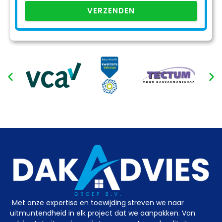
VERZENDEN
Met onze expertise en toewijding streven we naar
uitmuntendheid in elk project dat we aanpakken. Van