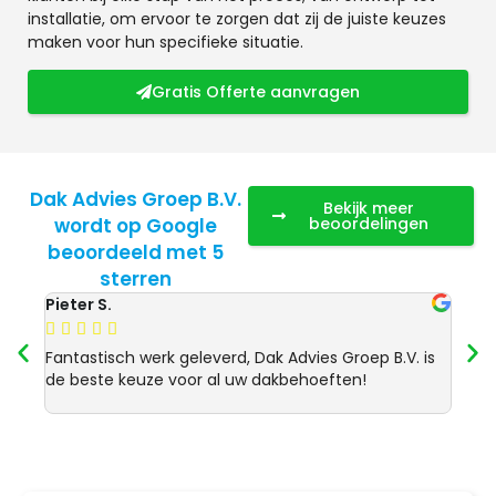
installatie, om ervoor te zorgen dat zij de juiste keuzes
maken voor hun specifieke situatie.
Gratis Offerte aanvragen
Dak Advies Groep B.V.
Bekijk meer
wordt op Google
beoordelingen
beoordeeld met 5
sterren
Pieter S.
Anja 








Fantastisch werk geleverd, Dak Advies Groep B.V. is
Uitst
de beste keuze voor al uw dakbehoeften!
Advie
dakre