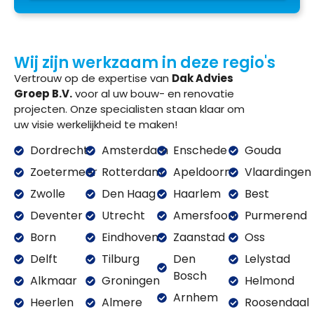
Wij zijn werkzaam in deze regio's
Vertrouw op de expertise van
Dak Advies
Groep B.V.
voor al uw bouw- en renovatie
projecten. Onze specialisten staan klaar om
uw visie werkelijkheid te maken!
Dordrecht
Amsterdam
Enschede
Gouda
Zoetermeer
Rotterdam
Apeldoorn
Vlaardingen
Zwolle
Den Haag
Haarlem
Best
Deventer
Utrecht
Amersfoort
Purmerend
Born
Eindhoven
Zaanstad
Oss
Delft
Tilburg
Den
Lelystad
Bosch
Alkmaar
Groningen
Helmond
Arnhem
Heerlen
Almere
Roosendaal