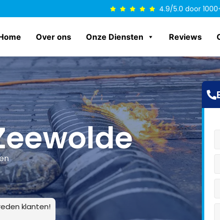
4.9/5.0 door 1000
Home
Over ons
Onze Diensten
Reviews
Zeewolde
len
eden klanten!