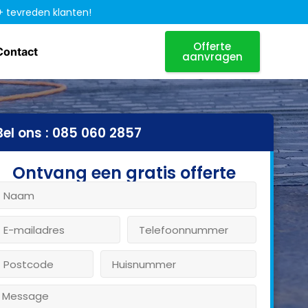
+ tevreden klanten!
Offerte
Contact
aanvragen
Bel ons : 085 060 2857
Ontvang een gratis offerte