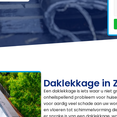
Daklekkage in 
Een daklekkage is iets waar u niet 
onheilspellend probleem voor huise
voor aardig veel schade aan uw wo
en vloeren tot schimmelvorming di
er sprake is van een daklekkage, wa