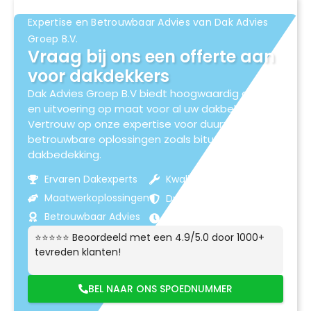
Expertise en Betrouwbaar Advies van Dak Advies
Groep B.V.
Vraag bij ons een offerte aan
voor dakdekkers
Dak Advies Groep B.V biedt hoogwaardig advies
en uitvoering op maat voor al uw dakbehoeften.
Vertrouw op onze expertise voor duurzame en
betrouwbare oplossingen zoals bitumen
dakbedekking.
Ervaren Dakexperts
Kwaliteitsmaterialen
Maatwerkoplossingen
Duurzame Resultaten
Betrouwbaar Advies
Klantgerichte Service
⭐⭐⭐⭐⭐ Beoordeeld met een 4.9/5.0 door 1000+
tevreden klanten!
BEL NAAR ONS SPOEDNUMMER