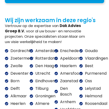
Wij zijn werkzaam in deze regio's
Vertrouw op de expertise van
Dak Advies
Groep B.V.
voor al uw bouw- en renovatie
projecten. Onze specialisten staan klaar om
uw visie werkelijkheid te maken!
Dordrecht
Amsterdam
Enschede
Gouda
Zoetermeer
Rotterdam
Apeldoorn
Vlaardingen
Zwolle
Den Haag
Haarlem
Best
Deventer
Utrecht
Amersfoort
Purmerend
Born
Eindhoven
Zaanstad
Oss
Delft
Tilburg
Den
Lelystad
Bosch
Alkmaar
Groningen
Helmond
Arnhem
Heerlen
Almere
Roosendaal