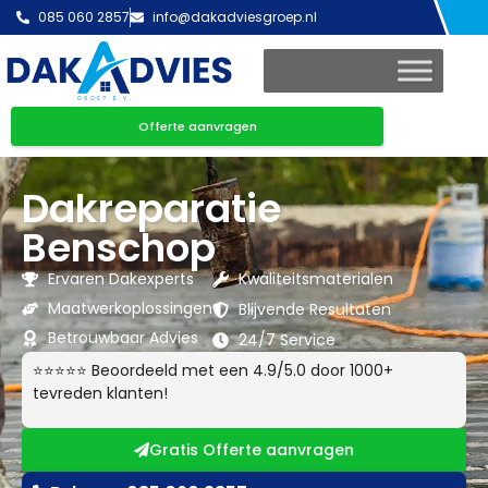
085 060 2857
info@dakadviesgroep.nl
Offerte aanvragen
Dakreparatie
Benschop
Ervaren Dakexperts
Kwaliteitsmaterialen
Maatwerkoplossingen
Blijvende Resultaten
Betrouwbaar Advies
24/7 Service
⭐⭐⭐⭐⭐ Beoordeeld met een 4.9/5.0 door 1000+
tevreden klanten!
Gratis Offerte aanvragen