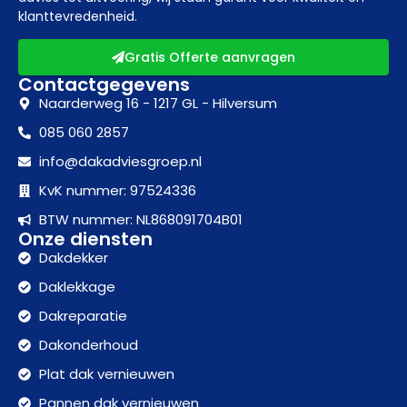
klanttevredenheid.
Gratis Offerte aanvragen
Contactgegevens
Naarderweg 16 - 1217 GL - Hilversum
085 060 2857
info@dakadviesgroep.nl
KvK nummer: 97524336
BTW nummer: NL868091704B01
Onze diensten
Dakdekker
Daklekkage
Dakreparatie
Dakonderhoud
Plat dak vernieuwen
Pannen dak vernieuwen