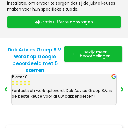
installatie, om ervoor te zorgen dat zij de juiste keuzes
maken voor hun specifieke situatie.
Gratis Offerte aanvragen
Dak Advies Groep B.V.
Bekijk meer
wordt op Google
beoordelingen
beoordeeld met 5
sterren
Pieter S.
Anja 








Fantastisch werk geleverd, Dak Advies Groep B.V. is
Uitst
de beste keuze voor al uw dakbehoeften!
Advie
dakre