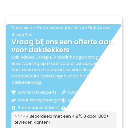
Expertise en Betrouwbaar Advies van Dak Advies
Groep B.V.
Vraag bij ons een offerte aan
voor dakdekkers
Dak Advies Groep B.V biedt hoogwaardig advies
en uitvoering op maat voor al uw dakbehoeften.
Vertrouw op onze expertise voor duurzame en
betrouwbare oplossingen zoals bitumen
dakbedekking.
Ervaren Dakexperts
Kwaliteitsmaterialen
Maatwerkoplossingen
Duurzame Resultaten
Betrouwbaar Advies
Klantgerichte Service
⭐⭐⭐⭐⭐ Beoordeeld met een 4.9/5.0 door 1000+
tevreden klanten!