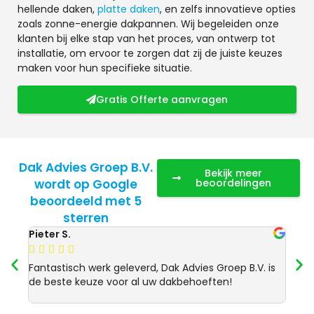
hellende daken,
platte daken
, en zelfs innovatieve opties
zoals zonne-energie dakpannen. Wij begeleiden onze
klanten bij elke stap van het proces, van ontwerp tot
installatie, om ervoor te zorgen dat zij de juiste keuzes
maken voor hun specifieke situatie.
Gratis Offerte aanvragen
Dak Advies Groep B.V.
Bekijk meer
wordt op Google
beoordelingen
beoordeeld met 5
sterren
Pieter S.
Anja 








Fantastisch werk geleverd, Dak Advies Groep B.V. is
Uitst
de beste keuze voor al uw dakbehoeften!
Advie
dakre