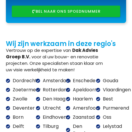
BEL NAAR ONS SPOEDNUMMER
Wij zijn werkzaam in deze regio's
Vertrouw op de expertise van
Dak Advies
Groep B.V.
voor al uw bouw- en renovatie
projecten. Onze specialisten staan klaar om
uw visie werkelijkheid te maken!
Dordrecht
Amsterdam
Enschede
Gouda
Zoetermeer
Rotterdam
Apeldoorn
Vlaardingen
Zwolle
Den Haag
Haarlem
Best
Deventer
Utrecht
Amersfoort
Purmerend
Born
Eindhoven
Zaanstad
Oss
Delft
Tilburg
Den
Lelystad