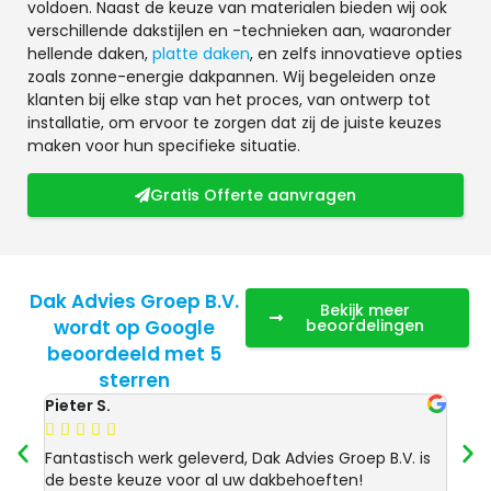
voldoen. Naast de keuze van materialen bieden wij ook
verschillende dakstijlen en -technieken aan, waaronder
hellende daken,
platte daken
, en zelfs innovatieve opties
zoals zonne-energie dakpannen. Wij begeleiden onze
klanten bij elke stap van het proces, van ontwerp tot
installatie, om ervoor te zorgen dat zij de juiste keuzes
maken voor hun specifieke situatie.
Gratis Offerte aanvragen
Dak Advies Groep B.V.
Bekijk meer
wordt op Google
beoordelingen
beoordeeld met 5
sterren
Pieter S.
Anja 








Fantastisch werk geleverd, Dak Advies Groep B.V. is
Uitst
de beste keuze voor al uw dakbehoeften!
Advie