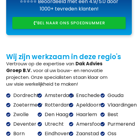
⭐⭐⭐⭐⭐ Beoordeeld met een 4.9/5.0 door
1000+ tevreden klanten!
BEL NAAR ONS SPOEDNUMMER
Wij zijn werkzaam in deze regio's
Vertrouw op de expertise van
Dak Advies
Groep B.V.
voor al uw bouw- en renovatie
projecten. Onze specialisten staan klaar om
uw visie werkelijkheid te maken!
Dordrecht
Amsterdam
Enschede
Gouda
Zoetermeer
Rotterdam
Apeldoorn
Vlaardingen
Zwolle
Den Haag
Haarlem
Best
Deventer
Utrecht
Amersfoort
Purmerend
Born
Eindhoven
Zaanstad
Oss