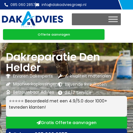
085 060 2857
info@dakadviesgroep.nl
Offerte aanvragen
Dakreparatie Den
Helder
Ervaren Dakexperts
A-kwaliteit materialen
Maatwerkoplossingen
Blijvende Resultaten
Betrouwbaar Advies
24/7 Service
⭐⭐⭐⭐⭐ Beoordeeld met een 4.9/5.0 door 1000+
tevreden klanten!
Gratis Offerte aanvragen