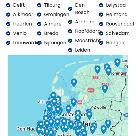
Delft
Tilburg
Den
Lelystad
Bosch
Alkmaar
Groningen
Helmond
Arnhem
Heerlen
Almere
Roosendaal
Hoofddorp
Venlo
Breda
Schiedam
Maastricht
Leeuwarden
Nijmegen
Hengelo
Leiden