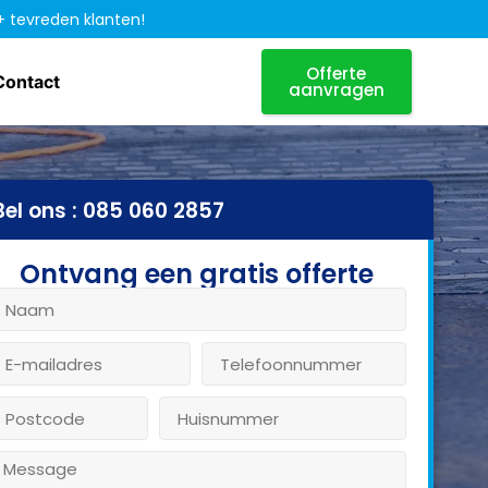
+ tevreden klanten!
Offerte
Contact
aanvragen
Bel ons : 085 060 2857
Ontvang een gratis offerte