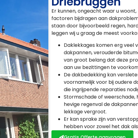
Driebruggen
Er kunnen, ongeacht waar u woont, 
factoren bijdragen aan dakproblem
staan door bijvoorbeeld regen, har
leggen wij u graag de meest voork
Daklekkages komen erg veel v
dakpannen, verouderde bitumen
van groot belang dat deze p
aan uw bezittingen te voorko
De dakbedekking kan versleten z
voornamelijk voor bij oudere
die ingrijpende reparaties nodi
Stormschade of weerschade, 
hevige regenval de dakpannen l
lekkage vergroot.
Er kan sprake zijn van versto
hebben voor zowel het dak als
Gratis Offerte aanvragen