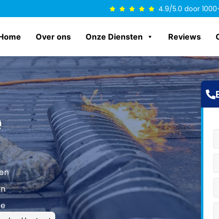
4.9/5.0 door 1000
Home
Over ons
Onze Diensten
Reviews
e
len
en
ce