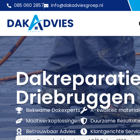
085 060 2857
info@dakadviesgroep.nl
Dakreparati
Driebruggen
Bekwame Dakexperts
A-kwaliteit materia
Maatwerkoplossingen
Duurzame Resultat
Betrouwbaar Advies
Klantgerichte Servi