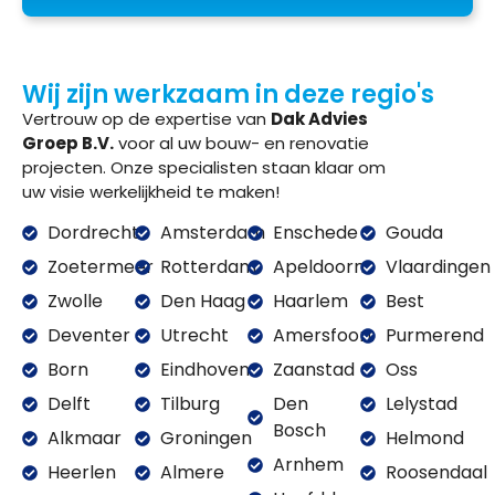
Wij zijn werkzaam in deze regio's
Vertrouw op de expertise van
Dak Advies
Groep B.V.
voor al uw bouw- en renovatie
projecten. Onze specialisten staan klaar om
uw visie werkelijkheid te maken!
Dordrecht
Amsterdam
Enschede
Gouda
Zoetermeer
Rotterdam
Apeldoorn
Vlaardingen
Zwolle
Den Haag
Haarlem
Best
Deventer
Utrecht
Amersfoort
Purmerend
Born
Eindhoven
Zaanstad
Oss
Delft
Tilburg
Den
Lelystad
Bosch
Alkmaar
Groningen
Helmond
Arnhem
Heerlen
Almere
Roosendaal