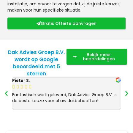
installatie, om ervoor te zorgen dat zij de juiste keuzes
maken voor hun specifieke situatie.
Gratis Offerte aanvragen
Dak Advies Groep B.V.
Bekijk meer
wordt op Google
beoordelingen
beoordeeld met 5
sterren
Pieter S.
Anja 








Fantastisch werk geleverd, Dak Advies Groep B.V. is
Uitst
de beste keuze voor al uw dakbehoeften!
Advie
dakre