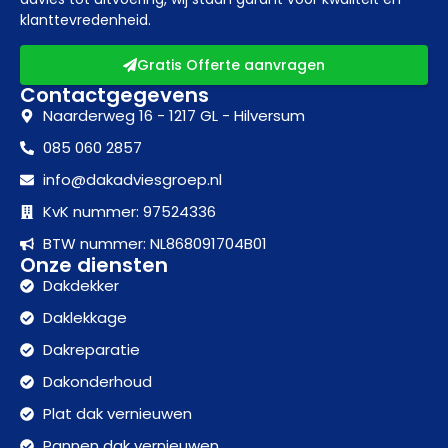
klanttevredenheid.
Gratis Offerte aanvragen
Contactgegevens
Naarderweg 16 - 1217 GL - Hilversum
085 060 2857
info@dakadviesgroep.nl
KvK nummer: 97524336
BTW nummer: NL868091704B01
Onze diensten
Dakdekker
Daklekkage
Dakreparatie
Dakonderhoud
Plat dak vernieuwen
Pannen dak vernieuwen