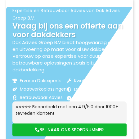
Expertise en Betrouwbaar Advies van Dak Advies
Groep B.V.
Vraag bij ons een offerte aan
voor dakdekkers
Dak Advies Groep B.V biedt hoogwaardig advies
en uitvoering op maat voor al uw dakbehoeften.
Vertrouw op onze expertise voor duurzame en
betrouwbare oplossingen zoals bitumen
dakbedekking.
Ervaren Dakexperts
Kwaliteitsmaterialen
Maatwerkoplossingen
Duurzame Resultaten
Betrouwbaar Advies
Klantgerichte Service
⭐⭐⭐⭐⭐ Beoordeeld met een 4.9/5.0 door 1000+
tevreden klanten!
BEL NAAR ONS SPOEDNUMMER