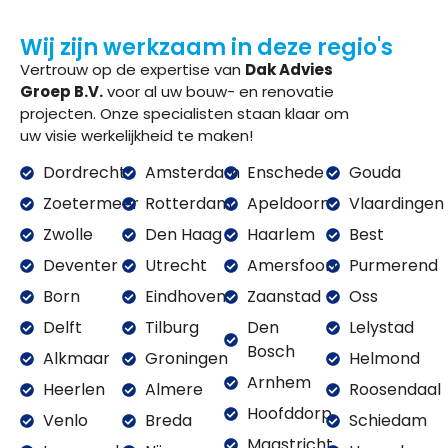
Wij zijn werkzaam in deze regio's
Vertrouw op de expertise van
Dak Advies
Groep B.V.
voor al uw bouw- en renovatie
projecten. Onze specialisten staan klaar om
uw visie werkelijkheid te maken!
Dordrecht
Amsterdam
Enschede
Gouda
Zoetermeer
Rotterdam
Apeldoorn
Vlaardingen
Zwolle
Den Haag
Haarlem
Best
Deventer
Utrecht
Amersfoort
Purmerend
Born
Eindhoven
Zaanstad
Oss
Delft
Tilburg
Den
Lelystad
Bosch
Alkmaar
Groningen
Helmond
Arnhem
Heerlen
Almere
Roosendaal
Hoofddorp
Venlo
Breda
Schiedam
Maastricht