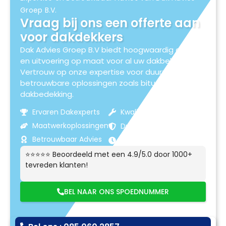
Groep B.V.
Vraag bij ons een offerte aan
voor dakdekkers
Dak Advies Groep B.V biedt hoogwaardig advies
en uitvoering op maat voor al uw dakbehoeften.
Vertrouw op onze expertise voor duurzame en
betrouwbare oplossingen zoals bitumen
dakbedekking.
Ervaren Dakexperts
Kwaliteitsmaterialen
Maatwerkoplossingen
Duurzame Resultaten
Betrouwbaar Advies
Klantgerichte Service
⭐⭐⭐⭐⭐ Beoordeeld met een 4.9/5.0 door 1000+
tevreden klanten!
BEL NAAR ONS SPOEDNUMMER