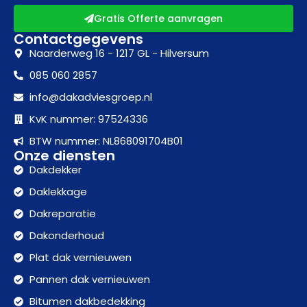
Gratis Offerte aanvragen
Contactgegevens
Naarderweg 16 - 1217 GL - Hilversum
085 060 2857
info@dakadviesgroep.nl
KvK nummer: 97524336
BTW nummer: NL868091704B01
Onze diensten
Dakdekker
Daklekkage
Dakreparatie
Dakonderhoud
Plat dak vernieuwen
Pannen dak vernieuwen
Bitumen dakbedekking