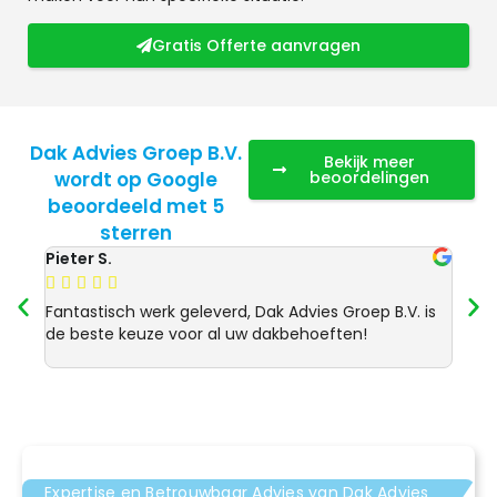
Gratis Offerte aanvragen
Dak Advies Groep B.V.
Bekijk meer
wordt op Google
beoordelingen
beoordeeld met 5
sterren
Pieter S.
Anja 








Fantastisch werk geleverd, Dak Advies Groep B.V. is
Uitst
de beste keuze voor al uw dakbehoeften!
Advie
dakre
Expertise en Betrouwbaar Advies van Dak Advies