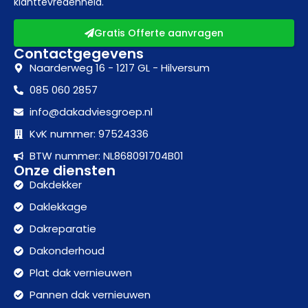
klanttevredenheid.
Gratis Offerte aanvragen
Contactgegevens
Naarderweg 16 - 1217 GL - Hilversum
085 060 2857
info@dakadviesgroep.nl
KvK nummer: 97524336
BTW nummer: NL868091704B01
Onze diensten
Dakdekker
Daklekkage
Dakreparatie
Dakonderhoud
Plat dak vernieuwen
Pannen dak vernieuwen