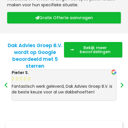
maken voor hun specifieke situatie.
Gratis Offerte aanvragen
Dak Advies Groep B.V.
Bekijk meer
wordt op Google
beoordelingen
beoordeeld met 5
sterren
Pieter S.
Anja 








Fantastisch werk geleverd, Dak Advies Groep B.V. is
Uitst
de beste keuze voor al uw dakbehoeften!
Advie
dakre