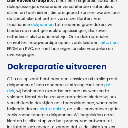
Dak Advies Groep B.V.
biedt een uitgebreid scala aan
dakoplossingen, waaronder verschillende materialen,
stijlen en technieken, die aangepast kunnen worden aan
de specifieke behoeften van onze klanten. Van
traditionele
dakpannen
tot moderne groendaken, wij
bieden op maat gemaakte oplossingen, die zowel
esthetisch als functioneel zijn. Onze dakmaterialen
omvatten hoogwaardige opties zoals leisteen,
bitumen
,
EPDM en PVC, elk met hun eigen unieke voordelen en
overwegingen.
Dakreparatie uitvoeren
Of u nu op zoek bent naar een klassieke uitstraling met
dakpannen of een moderne uitstraling met een
plat
dak
, wij hebben de expertise om aan uw wensen te
voldoen. Naast de keuze van materialen bieden wij ook
verschillende dakstijlen en -technieken aan, waaronder
hellende daken,
platte daken
, en zelfs innovatieve opties
zoals zonne-energie dakpannen. Wij begeleiden onze
klanten bij elke stap van het proces, van ontwerp tot
installatie, om ervoor te zorgen dat zij de juiste keuzes