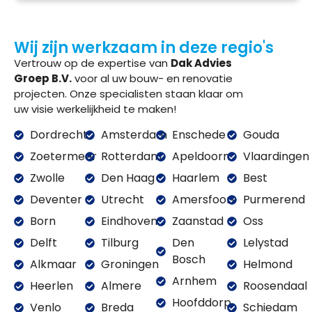
Wij zijn werkzaam in deze regio's
Vertrouw op de expertise van
Dak Advies
Groep B.V.
voor al uw bouw- en renovatie
projecten. Onze specialisten staan klaar om
uw visie werkelijkheid te maken!
Dordrecht
Amsterdam
Enschede
Gouda
Zoetermeer
Rotterdam
Apeldoorn
Vlaardingen
Zwolle
Den Haag
Haarlem
Best
Deventer
Utrecht
Amersfoort
Purmerend
Born
Eindhoven
Zaanstad
Oss
Delft
Tilburg
Den
Lelystad
Bosch
Alkmaar
Groningen
Helmond
Arnhem
Heerlen
Almere
Roosendaal
Hoofddorp
Venlo
Breda
Schiedam