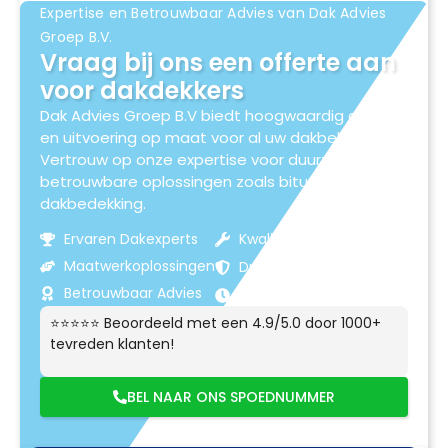
Expertise en Betrouwbaar Advies van Dak Advies
Groep B.V.
Vraag bij ons een offerte aan
voor dakdekkers
Dak Advies Groep B.V biedt hoogwaardig advies
en uitvoering op maat voor al uw dakbehoeften.
Vertrouw op onze expertise voor duurzame en
betrouwbare oplossingen zoals bitumen
dakbedekking.
Ervaren Dakexperts
Kwaliteitsmaterialen
Maatwerkoplossingen
Duurzame Resultaten
Betrouwbaar Advies
Klantgerichte Service
⭐⭐⭐⭐⭐ Beoordeeld met een 4.9/5.0 door 1000+
tevreden klanten!
BEL NAAR ONS SPOEDNUMMER