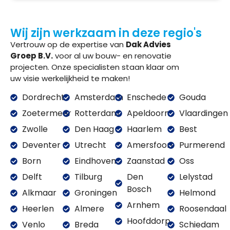
Wij zijn werkzaam in deze regio's
Vertrouw op de expertise van
Dak Advies
Groep B.V.
voor al uw bouw- en renovatie
projecten. Onze specialisten staan klaar om
uw visie werkelijkheid te maken!
Dordrecht
Amsterdam
Enschede
Gouda
Zoetermeer
Rotterdam
Apeldoorn
Vlaardingen
Zwolle
Den Haag
Haarlem
Best
Deventer
Utrecht
Amersfoort
Purmerend
Born
Eindhoven
Zaanstad
Oss
Delft
Tilburg
Den
Lelystad
Bosch
Alkmaar
Groningen
Helmond
Arnhem
Heerlen
Almere
Roosendaal
Hoofddorp
Venlo
Breda
Schiedam