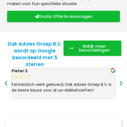
maken voor hun specifieke situatie.
Gratis Offerte aanvragen
Dak Advies Groep B.V.
Bekijk meer
wordt op Google
beoordelingen
beoordeeld met 5
sterren
Pieter S.
Anja 








Fantastisch werk geleverd, Dak Advies Groep B.V. is
Uitst
de beste keuze voor al uw dakbehoeften!
Advie
dakre