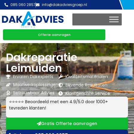
085 060 2857
info@dakadviesgroep.nl
Offerte aanvragen
Dakreparatie
Leimuiden
Ervaren Dakexperts
Kwaliteitsmaterialen
Maatwerkoplossingen
Blijvende Resultaten
Betrouwbaar Advies
Klantgerichte Service
⭐⭐⭐⭐⭐ Beoordeeld met een 4.9/5.0 door 1000+
tevreden klanten!
Gratis Offerte aanvragen