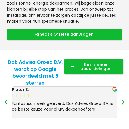
zoals zonne-energie dakpannen. Wij begeleiden onze
klanten bij elke stap van het proces, van ontwerp tot
installatie, om ervoor te zorgen dat zij de juiste keuzes
maken voor hun specifieke situatie.
Gratis Offerte aanvragen
Dak Advies Groep B.V.
Bekijk meer
wordt op Google
beoordelingen
beoordeeld met 5
sterren
Pieter S.
Anja 








Fantastisch werk geleverd, Dak Advies Groep B.V. is
Uitst
de beste keuze voor al uw dakbehoeften!
Advie
dakre