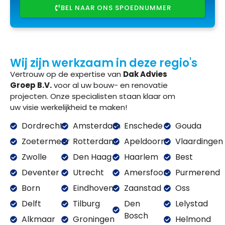
BEL NAAR ONS SPOEDNUMMER
Wij zijn werkzaam in deze regio's
Vertrouw op de expertise van
Dak Advies
Groep B.V.
voor al uw bouw- en renovatie
projecten. Onze specialisten staan klaar om
uw visie werkelijkheid te maken!
Dordrecht
Amsterdam
Enschede
Gouda
Zoetermeer
Rotterdam
Apeldoorn
Vlaardingen
Zwolle
Den Haag
Haarlem
Best
Deventer
Utrecht
Amersfoort
Purmerend
Born
Eindhoven
Zaanstad
Oss
Delft
Tilburg
Den
Lelystad
Bosch
Alkmaar
Groningen
Helmond