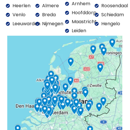
Arnhem
Heerlen
Almere
Roosendaal
Hoofddorp
Venlo
Breda
Schiedam
Maastricht
Leeuwarden
Nijmegen
Hengelo
Leiden