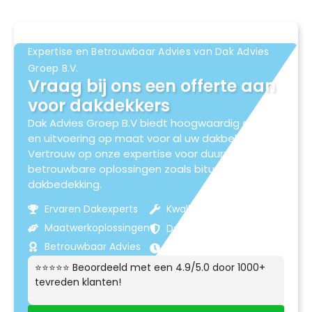
Expertise en Betrouwbaar Advies van Dak Advies
Groep B.V.
Vraag bij ons een offerte aan
voor dakdekkers
Dak Advies Groep B.V biedt hoogwaardig advies
en uitvoering op maat voor al uw dakbehoeften.
Vertrouw op onze expertise voor duurzame en
betrouwbare oplossingen zoals bitumen
dakbedekking.
Ervaren Dakexperts
Kwaliteitsmaterialen
Maatwerkoplossingen
Duurzame Resultaten
Betrouwbaar Advies
Klantgerichte Service
⭐⭐⭐⭐⭐ Beoordeeld met een 4.9/5.0 door 1000+
tevreden klanten!