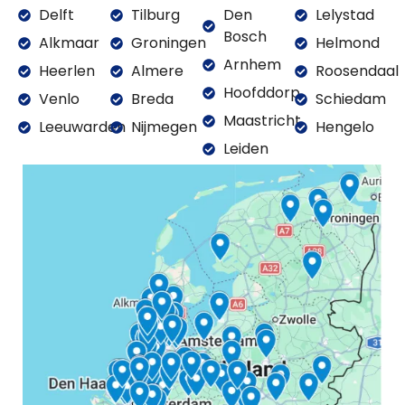
Delft
Tilburg
Den
Lelystad
Bosch
Alkmaar
Groningen
Helmond
Arnhem
Heerlen
Almere
Roosendaal
Hoofddorp
Venlo
Breda
Schiedam
Maastricht
Leeuwarden
Nijmegen
Hengelo
Leiden