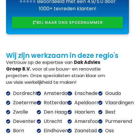
⭐⭐⭐⭐⭐ Beoordeeld met een 4.9/5.0 door
1000+ tevreden klanten!
BEL NAAR ONS SPOEDNUMMER
Wij zijn werkzaam in deze regio's
Vertrouw op de expertise van
Dak Advies
Groep B.V.
voor al uw bouw- en renovatie
projecten. Onze specialisten staan klaar om
uw visie werkelijkheid te maken!
Dordrecht
Amsterdam
Enschede
Gouda
Zoetermeer
Rotterdam
Apeldoorn
Vlaardingen
Zwolle
Den Haag
Haarlem
Best
Deventer
Utrecht
Amersfoort
Purmerend
Born
Eindhoven
Zaanstad
Oss