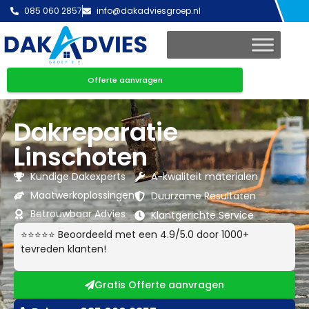
085 060 2857
info@dakadviesgroep.nl
Offerte aanvragen
Dakreparatie
Linschoten
Kundige Dakexperts
A-kwaliteit materialen
Maatwerkoplossingen
Duurzame Resultaten
Betrouwbaar Advies
Klantgerichte Service
⭐⭐⭐⭐⭐ Beoordeeld met een 4.9/5.0 door 1000+
tevreden klanten!
Gratis Offerte aanvragen