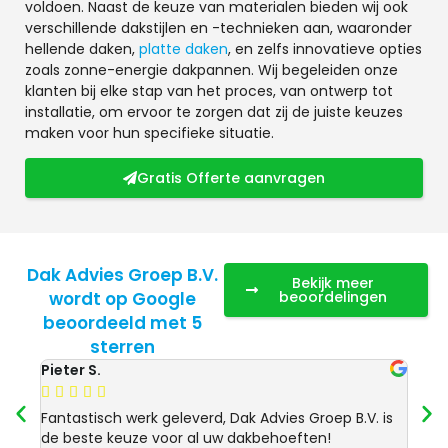
voldoen. Naast de keuze van materialen bieden wij ook
verschillende dakstijlen en -technieken aan, waaronder
hellende daken,
platte daken
, en zelfs innovatieve opties
zoals zonne-energie dakpannen. Wij begeleiden onze
klanten bij elke stap van het proces, van ontwerp tot
installatie, om ervoor te zorgen dat zij de juiste keuzes
maken voor hun specifieke situatie.
Gratis Offerte aanvragen
Dak Advies Groep B.V.
Bekijk meer
wordt op Google
beoordelingen
beoordeeld met 5
sterren
Pieter S.
Anja 








Fantastisch werk geleverd, Dak Advies Groep B.V. is
Uitst
de beste keuze voor al uw dakbehoeften!
Advie