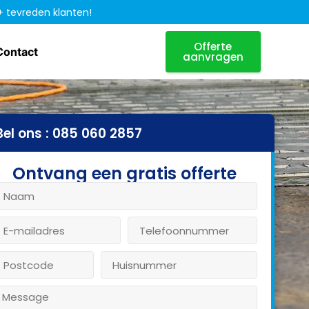
+ tevreden klanten!
Offerte
Contact
aanvragen
Bel ons : 085 060 2857
Ontvang een gratis offerte