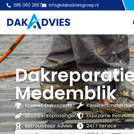
085 060 2857
info@dakadviesgroep.nl
Dakreparati
Medemblik
Ervaren Dakexperts
Kwaliteitsmateriale
Maatwerkoplossingen
Duurzame Resultat
Betrouwbaar Advies
24/7 Service