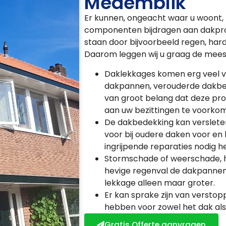
Medemblik
Er kunnen, ongeacht waar u woont, 
componenten bijdragen aan dakpro
staan door bijvoorbeeld regen, har
Daarom leggen wij u graag de mee
Daklekkages komen erg veel v
dakpannen, verouderde dakbed
van groot belang dat deze p
aan uw bezittingen te voorko
De dakbedekking kan versleten z
voor bij oudere daken voor en
ingrijpende reparaties nodig he
Stormschade of weerschade, 
hevige regenval de dakpannen l
lekkage alleen maar groter.
Er kan sprake zijn van verstop
hebben voor zowel het dak als
Gratis Offerte aanvragen