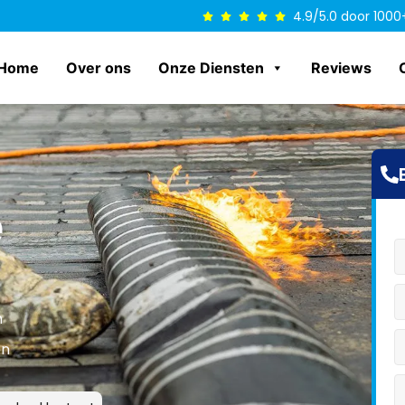
4.9/5.0 door 1000
Home
Over ons
Onze Diensten
Reviews
e
n
en