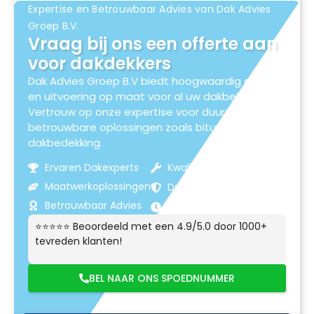
Expertise en Betrouwbaar Advies van Dak Advies
Groep B.V.
Vraag bij ons een offerte aan
voor dakdekkers
Dak Advies Groep B.V biedt hoogwaardig advies
en uitvoering op maat voor al uw dakbehoeften.
Vertrouw op onze expertise voor duurzame en
betrouwbare oplossingen zoals bitumen
dakbedekking.
Ervaren Dakexperts
Kwaliteitsmaterialen
Maatwerkoplossingen
Duurzame Resultaten
Betrouwbaar Advies
Klantgerichte Service
⭐⭐⭐⭐⭐ Beoordeeld met een 4.9/5.0 door 1000+
tevreden klanten!
BEL NAAR ONS SPOEDNUMMER