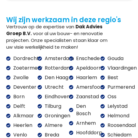
Wij zijn werkzaam in deze regio's
Vertrouw op de expertise van
Dak Advies
Groep B.V.
voor al uw bouw- en renovatie
projecten. Onze specialisten staan klaar om
uw visie werkelijkheid te maken!
Dordrecht
Amsterdam
Enschede
Gouda
Zoetermeer
Rotterdam
Apeldoorn
Vlaardingen
Zwolle
Den Haag
Haarlem
Best
Deventer
Utrecht
Amersfoort
Purmerend
Born
Eindhoven
Zaanstad
Oss
Delft
Tilburg
Den
Lelystad
Bosch
Alkmaar
Groningen
Helmond
Arnhem
Heerlen
Almere
Roosendaal
Hoofddorp
Venlo
Breda
Schiedam