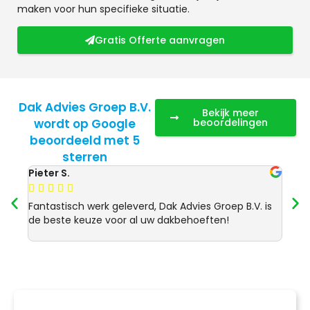
maken voor hun specifieke situatie.
Gratis Offerte aanvragen
Dak Advies Groep B.V.
Bekijk meer
wordt op Google
beoordelingen
beoordeeld met 5
sterren
Pieter S.
Anja 








Fantastisch werk geleverd, Dak Advies Groep B.V. is
Uitst
de beste keuze voor al uw dakbehoeften!
Advie
dakre