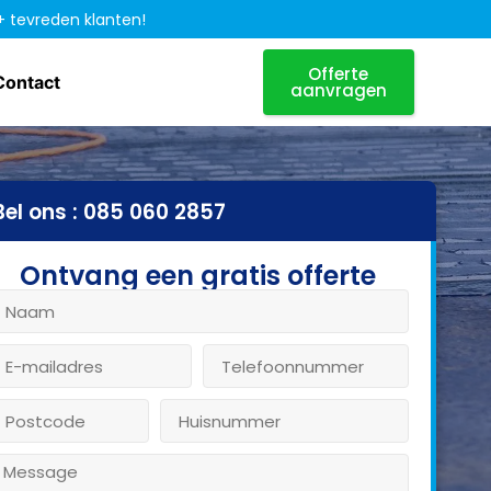
+ tevreden klanten!
Offerte
Contact
aanvragen
Bel ons : 085 060 2857
Ontvang een gratis offerte