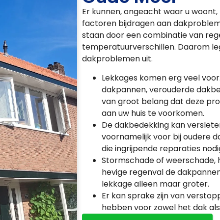
Er kunnen, ongeacht waar u woont, 
factoren bijdragen aan dakproblem
staan door een combinatie van reg
temperatuurverschillen. Daarom l
dakproblemen uit.
Lekkages komen erg veel voor
dakpannen, verouderde dakbed
van groot belang dat deze p
aan uw huis te voorkomen.
De dakbedekking kan versleten z
voornamelijk voor bij oudere
die ingrijpende reparaties nodi
Stormschade of weerschade, 
hevige regenval de dakpannen l
lekkage alleen maar groter.
Er kan sprake zijn van verstop
hebben voor zowel het dak als