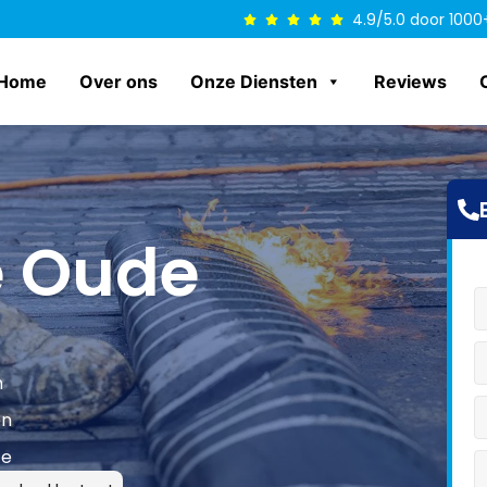
4.9/5.0 door 1000
Home
Over ons
Onze Diensten
Reviews
e Oude
n
en
ce