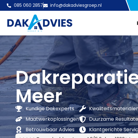
085 060 2857
info@dakadviesgroep.nl
Dakreparati
Meer
Kundige Dakexperts
Kwaliteitsmateriale
Maatwerkoplossingen
Duurzame Resultat
Betrouwbaar Advies
Klantgerichte Servi