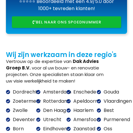
⭐⭐⭐⭐⭐ Beoordeeld met een 4.9/5.0 door
1000+ tevreden klanten!
BEL NAAR ONS SPOEDNUMMER
Wij zijn werkzaam in deze regio's
Vertrouw op de expertise van
Dak Advies
Groep B.V.
voor al uw bouw- en renovatie
projecten. Onze specialisten staan klaar om
uw visie werkelijkheid te maken!
Dordrecht
Amsterdam
Enschede
Gouda
Zoetermeer
Rotterdam
Apeldoorn
Vlaardingen
Zwolle
Den Haag
Haarlem
Best
Deventer
Utrecht
Amersfoort
Purmerend
Born
Eindhoven
Zaanstad
Oss