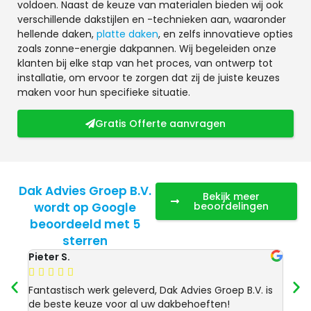
voldoen. Naast de keuze van materialen bieden wij ook
verschillende dakstijlen en -technieken aan, waaronder
hellende daken,
platte daken
, en zelfs innovatieve opties
zoals zonne-energie dakpannen. Wij begeleiden onze
klanten bij elke stap van het proces, van ontwerp tot
installatie, om ervoor te zorgen dat zij de juiste keuzes
maken voor hun specifieke situatie.
Gratis Offerte aanvragen
Dak Advies Groep B.V.
Bekijk meer
wordt op Google
beoordelingen
beoordeeld met 5
sterren
Pieter S.
Anja 








Fantastisch werk geleverd, Dak Advies Groep B.V. is
Uitst
de beste keuze voor al uw dakbehoeften!
Advie