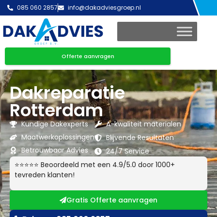
085 060 2857
info@dakadviesgroep.nl
Offerte aanvragen
Dakreparatie
Rotterdam
Kundige Dakexperts
A-kwaliteit materialen
Maatwerkoplossingen
Blijvende Resultaten
Betrouwbaar Advies
24/7 Service
⭐⭐⭐⭐⭐ Beoordeeld met een 4.9/5.0 door 1000+
tevreden klanten!
Gratis Offerte aanvragen