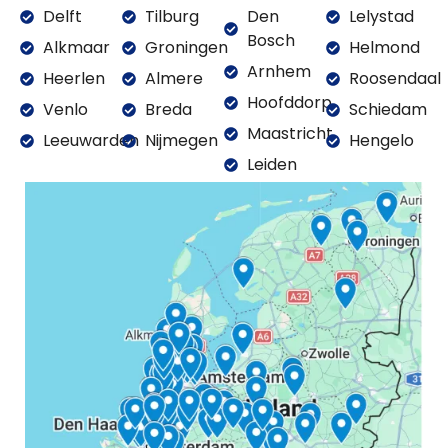
Delft
Tilburg
Den
Lelystad
Bosch
Alkmaar
Groningen
Helmond
Arnhem
Heerlen
Almere
Roosendaal
Hoofddorp
Venlo
Breda
Schiedam
Maastricht
Leeuwarden
Nijmegen
Hengelo
Leiden