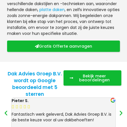
verschillende dakstijlen en -technieken aan, waaronder
hellende daken,
platte daken
, en zelfs innovatieve opties
zoals zonne-energie dakpannen. Wij begeleiden onze
klanten bij elke stap van het proces, van ontwerp tot
installatie, om ervoor te zorgen dat zij de juiste keuzes
maken voor hun specifieke situatie.
Gratis Offerte aanvragen
Dak Advies Groep B.V.
Bekijk meer
wordt op Google
beoordelingen
beoordeeld met 5
sterren
Pieter S.
Anja 








Fantastisch werk geleverd, Dak Advies Groep B.V. is
Uitst
de beste keuze voor al uw dakbehoeften!
Advie
dakre