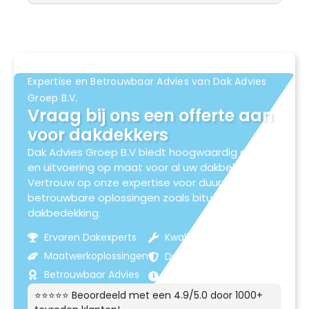
Expertise en Betrouwbaar Advies van Dak Advies
Groep B.V.
Vraag bij ons een offerte aan
voor dakdekkers
Dak Advies Groep B.V biedt hoogwaardig advies
en uitvoering op maat voor al uw dakbehoeften.
Vertrouw op onze expertise voor duurzame en
betrouwbare oplossingen zoals bitumen
dakbedekking.
Ervaren Dakexperts
Kwaliteitsmaterialen
Maatwerkoplossingen
Duurzame Resultaten
Betrouwbaar Advies
Klantgerichte Service
⭐⭐⭐⭐⭐ Beoordeeld met een 4.9/5.0 door 1000+