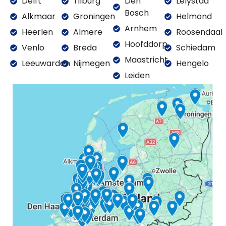
Delft
Tilburg
Den
Lelystad
Bosch
Alkmaar
Groningen
Helmond
Arnhem
Heerlen
Almere
Roosendaal
Hoofddorp
Venlo
Breda
Schiedam
Maastricht
Leeuwarden
Nijmegen
Hengelo
Leiden