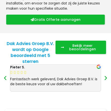
installatie, om ervoor te zorgen dat zij de juiste keuzes
maken voor hun specifieke situatie.
Gratis Offerte aanvragen
Dak Advies Groep B.V.
Bekijk meer
wordt op Google
beoordelingen
beoordeeld met 5
sterren
Pieter S.
Anja 








Fantastisch werk geleverd, Dak Advies Groep B.V. is
Uitst
de beste keuze voor al uw dakbehoeften!
Advie
dakre