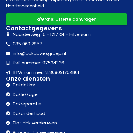
klanttevredenheid.
Gratis Offerte aanvragen
Contactgegevens
Naarderweg 16 - 1217 GL - Hilversum
085 060 2857
info@dakadviesgroep.nl
KvK nummer: 97524336
BTW nummer: NL868091704B01
Onze diensten
Dakdekker
Daklekkage
Dakreparatie
Dakonderhoud
Plat dak vernieuwen
Pannen dak vernieuwen