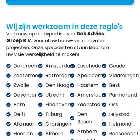
Wij zijn werkzaam in deze regio's
Vertrouw op de expertise van
Dak Advies
Groep B.V.
voor al uw bouw- en renovatie
projecten. Onze specialisten staan klaar om
uw visie werkelijkheid te maken!
Dordrecht
Amsterdam
Enschede
Gouda
Zoetermeer
Rotterdam
Apeldoorn
Vlaardingen
Zwolle
Den Haag
Haarlem
Best
Deventer
Utrecht
Amersfoort
Purmerend
Born
Eindhoven
Zaanstad
Oss
Delft
Tilburg
Den
Lelystad
Bosch
Alkmaar
Groningen
Helmond
Arnhem
Heerlen
Almere
Roosendaal