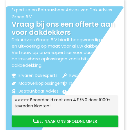
Expertise en Betrouwbaar Advies van Dak Advies
Groep B.V.
Vraag bij ons een offerte aan
voor dakdekkers
Dak Advies Groep B.V biedt hoogwaardig advies
en uitvoering op maat voor al uw dakbehoeften.
Vertrouw op onze expertise voor duurzame en
betrouwbare oplossingen zoals bitumen
dakbedekking.
Ervaren Dakexperts
Kwaliteitsmaterialen
Maatwerkoplossingen
Duurzame Resultaten
Betrouwbaar Advies
Klantgerichte Service
⭐⭐⭐⭐⭐ Beoordeeld met een 4.9/5.0 door 1000+
tevreden klanten!
BEL NAAR ONS SPOEDNUMMER