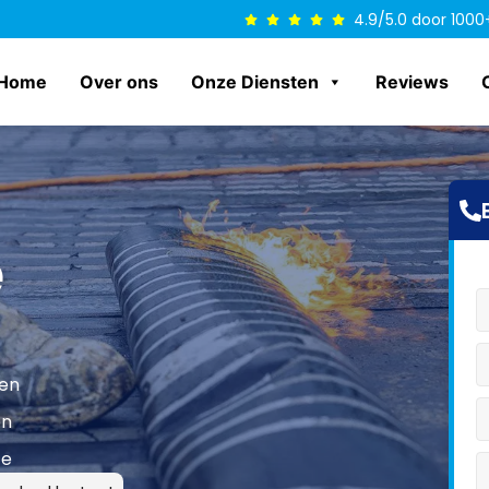
4.9/5.0 door 1000
Home
Over ons
Onze Diensten
Reviews
e
len
en
ce