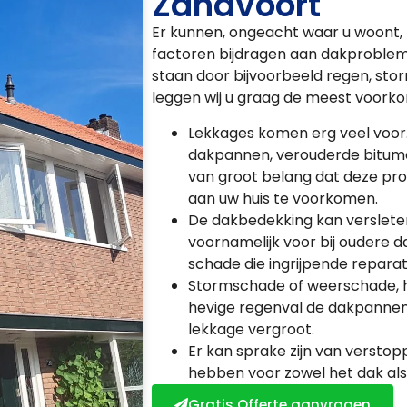
Zandvoort
Er kunnen, ongeacht waar u woont, 
factoren bijdragen aan dakproblem
staan door bijvoorbeeld regen, sto
leggen wij u graag de meest voork
Lekkages komen erg veel voor
dakpannen, verouderde bitumen
van groot belang dat deze p
aan uw huis te voorkomen.
De dakbedekking kan versleten z
voornamelijk voor bij oudere 
schade die ingrijpende reparat
Stormschade of weerschade, 
hevige regenval de dakpannen l
lekkage vergroot.
Er kan sprake zijn van versto
hebben voor zowel het dak als
Gratis Offerte aanvragen