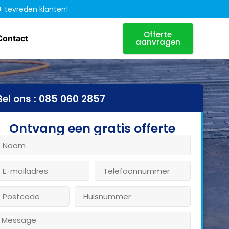
+ tevreden klanten!
Offerte
Contact
aanvragen
Bel ons : 085 060 2857
Ontvang een gratis offerte