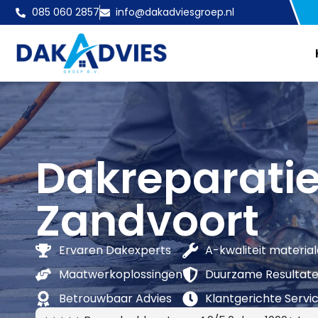
085 060 2857
info@dakadviesgroep.nl
Dakreparati
Zandvoort
Ervaren Dakexperts
A-kwaliteit materia
Maatwerkoplossingen
Duurzame Resultat
Betrouwbaar Advies
Klantgerichte Servi