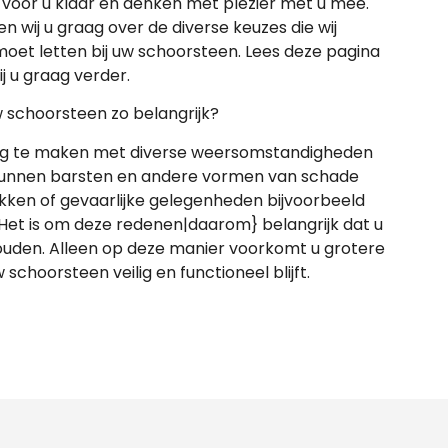
voor u klaar en denken met plezier met u mee.
n wij u graag over de diverse keuzes die wij
oet letten bij uw schoorsteen. Lees deze pagina
 u graag verder.
schoorsteen zo belangrijk?
dag te maken met diverse weersomstandigheden
r kunnen barsten en andere vormen van schade
ekken of gevaarlijke gelegenheden bijvoorbeeld
 Het is om deze redenen|daarom} belangrijk dat u
ouden. Alleen op deze manier voorkomt u grotere
choorsteen veilig en functioneel blijft.