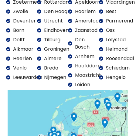
Zoetermeer
Rotterdam
Apeldoorn
Vlaardingen
Zwolle
Den Haag
Haarlem
Best
Deventer
Utrecht
Amersfoort
Purmerend
Born
Eindhoven
Zaanstad
Oss
Delft
Tilburg
Den
Lelystad
Bosch
Alkmaar
Groningen
Helmond
Arnhem
Heerlen
Almere
Roosendaal
Hoofddorp
Venlo
Breda
Schiedam
Maastricht
Leeuwarden
Nijmegen
Hengelo
Leiden