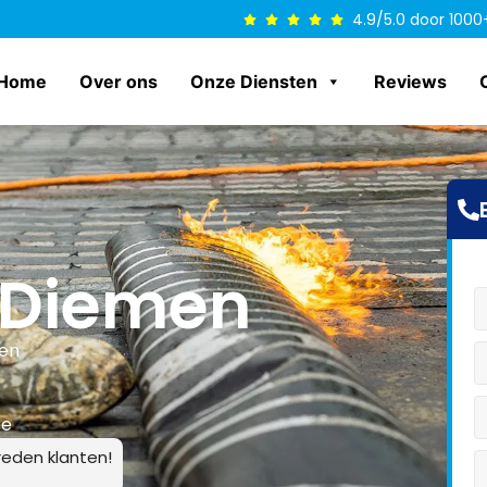
4.9/5.0 door 1000
Home
Over ons
Onze Diensten
Reviews
 Diemen
len
ce
eden klanten!