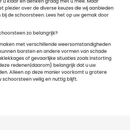
r u klaar en denken graag met u mee. Maar
met plezier over de diverse keuzes die wij aanbieden
 bij de schoorsteen. Lees het op uw gemak door
choorsteen zo belangrijk?
e maken met verschillende weersomstandigheden
m kunnen barsten en andere vormen van schade
lekkages of gevaarlijke situaties zoals instorting
deze redenen|daarom} belangrijk dat u uw
uden. Alleen op deze manier voorkomt u grotere
choorsteen veilig en nuttig blijft.