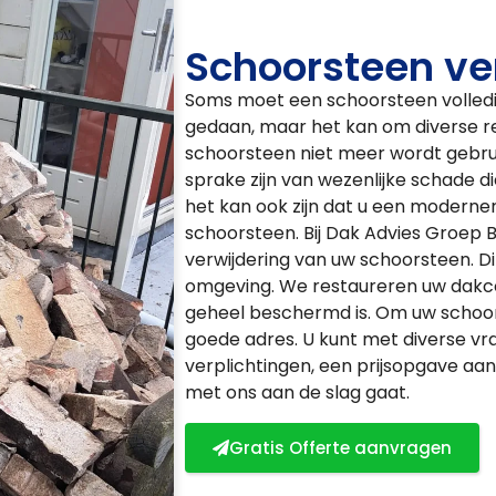
Schoorsteen ve
Soms moet een schoorsteen volledi
gedaan, maar het kan om diverse red
schoorsteen niet meer wordt gebruik
sprake zijn van wezenlijke schade d
het kan ook zijn dat u een moderner
schoorsteen. Bij Dak Advies Groep B
verwijdering van uw schoorsteen. D
omgeving. We restaureren uw dakco
geheel beschermd is. Om uw schoors
goede adres. U kunt met diverse vra
verplichtingen, een prijsopgave aan
met ons aan de slag gaat.
Gratis Offerte aanvragen