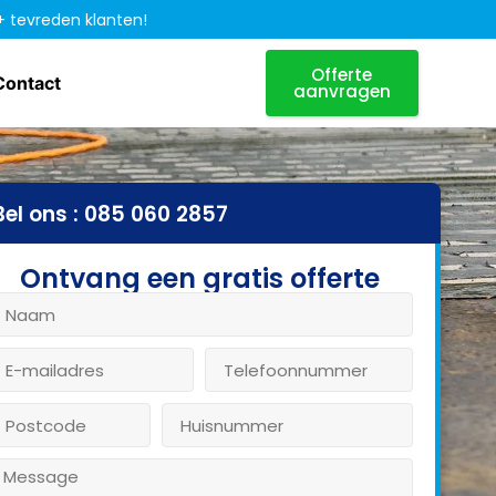
+ tevreden klanten!
Offerte
Contact
aanvragen
Bel ons : 085 060 2857
Ontvang een gratis offerte