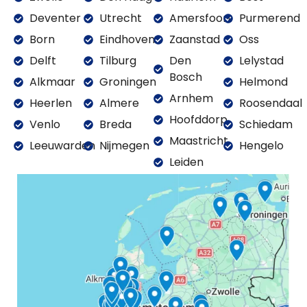
Deventer
Utrecht
Amersfoort
Purmerend
Born
Eindhoven
Zaanstad
Oss
Delft
Tilburg
Den
Lelystad
Bosch
Alkmaar
Groningen
Helmond
Arnhem
Heerlen
Almere
Roosendaal
Hoofddorp
Venlo
Breda
Schiedam
Maastricht
Leeuwarden
Nijmegen
Hengelo
Leiden