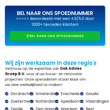
BEL NAAR ONS SPOEDNUMMER
⭐⭐⭐⭐⭐ Beoordeeld met een 4.9/5.0 door
1000+ tevreden klanten!
BEL NAAR ONS SPOEDNUMMER
Wij zijn werkzaam in deze regio's
Vertrouw op de expertise van
Dak Advies
Groep B.V.
voor al uw bouw- en renovatie
projecten. Onze specialisten staan klaar om
uw visie werkelijkheid te maken!
Dordrecht
Amsterdam
Enschede
Gouda
Zoetermeer
Rotterdam
Apeldoorn
Vlaardingen
Zwolle
Den Haag
Haarlem
Best