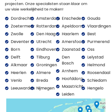
projecten. Onze specialisten staan klaar om
uw visie werkelijkheid te maken!
Dordrecht
Amsterdam
Enschede
Gouda
Zoetermeer
Rotterdam
Apeldoorn
Vlaardingen
Zwolle
Den Haag
Haarlem
Best
Deventer
Utrecht
Amersfoort
Purmerend
Born
Eindhoven
Zaanstad
Oss
Delft
Tilburg
Den
Lelystad
Bosch
Alkmaar
Groningen
Helmond
Arnhem
Heerlen
Almere
Roosendaal
Hoofddorp
Venlo
Breda
Schiedam
Maastricht
Leeuwarden
Nijmegen
Hengelo
Leiden