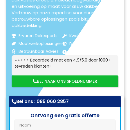
en uitvoering op maat voor al uw dakbehoeften.
Vertrouw op onze expertise voor duurzame en
betrouwbare oplossingen zoals bitumen
dakbedekking.
Ervaren Dakexperts
Kwaliteitsmaterialen
Maatwerkoplossingen
Duurzame Resultaten
Betrouwbaar Advies
Klantgerichte Service
⭐⭐⭐⭐⭐ Beoordeeld met een 4.9/5.0 door 1000+
tevreden klanten!
BEL NAAR ONS SPOEDNUMMER
Bel ons : 085 060 2857
Ontvang een gratis offerte