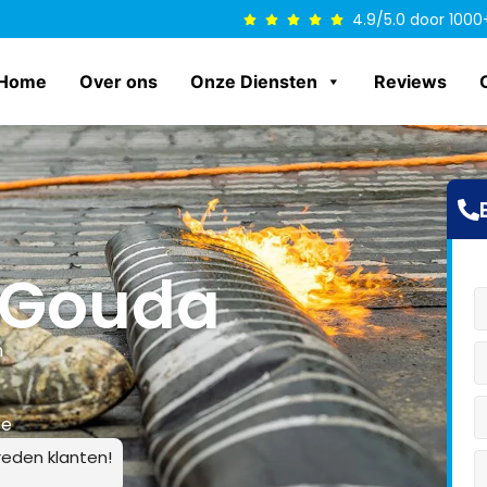
4.9/5.0 door 1000
Home
Over ons
Onze Diensten
Reviews
 Gouda
n
ce
eden klanten!