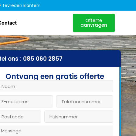
+ tevreden klanten!
Offerte
Contact
aanvragen
Bel ons : 085 060 2857
Ontvang een gratis offerte