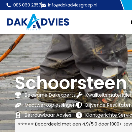
085 060 2857
info@dakadviesgroep.nl
Schoorsteen
Bekwame Dakexperts
Kwaliteitsmateriale
Maatwerkoplossingen
Blijvende Resultaten
Betrouwbaar Advies
Klantgerichte Servi
⭐⭐⭐⭐⭐ Beoordeeld met een 4.9/5.0 door 1000+ tevr