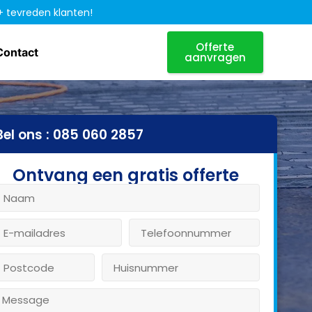
+ tevreden klanten!
Offerte
Contact
aanvragen
Bel ons : 085 060 2857
Ontvang een gratis offerte