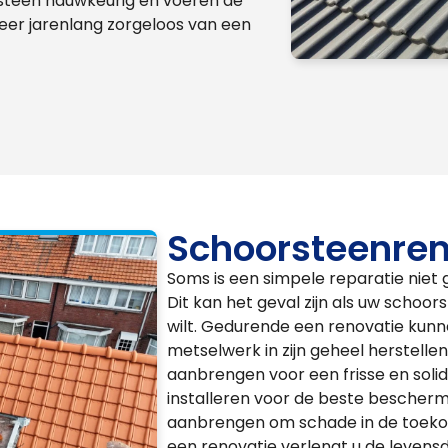
steen nauwkeurig en voeren de
weer jarenlang zorgeloos van een
Schoorsteenren
Soms is een simpele reparatie niet 
Dit kan het geval zijn als uw schoor
wilt. Gedurende een renovatie kun
metselwerk in zijn geheel herstell
aanbrengen voor een frisse en soli
installeren voor de beste beschermi
aanbrengen om schade in de toeko
een renovatie verlengt u de leven