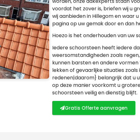
worden, onze dakexperts staan voo
voordat het zover is, briefen wij u
wij aanbieden in Hillegom en waar u
pagina op uw gemak door en dan he
Hoezo is het onderhouden van uw s
Iedere schoorsteen heeft iedere d
weersomstandigheden zoals regen
kunnen barsten en andere vormen 
lekken of gevaarlijke situaties zoal
redenen|daarom} belangrijk dat u u
op deze manier voorkomt u grotere
schoorsteen veilig en dienstig blijft.
Gratis Offerte aanvragen