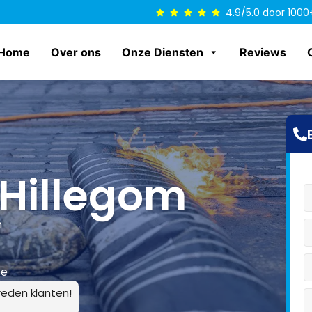
4.9/5.0 door 1000
Home
Over ons
Onze Diensten
Reviews
 Hillegom
n
ce
eden klanten!