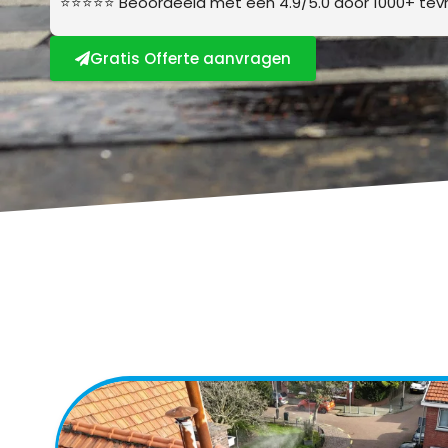
⭐⭐⭐⭐⭐ Beoordeeld met een 4.9/5.0 door 1000+ tevr
Gratis Offerte aanvragen