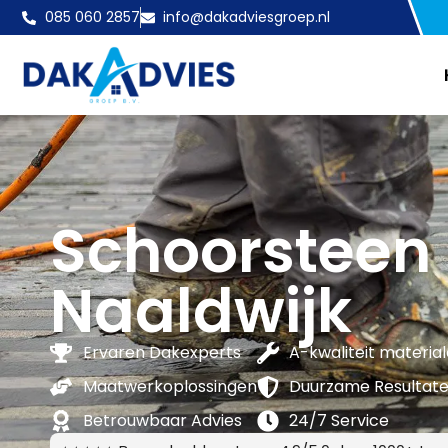
085 060 2857
info@dakadviesgroep.nl
Schoorsteen
Naaldwijk
Ervaren Dakexperts
A-kwaliteit materia
Maatwerkoplossingen
Duurzame Resultat
Betrouwbaar Advies
24/7 Service