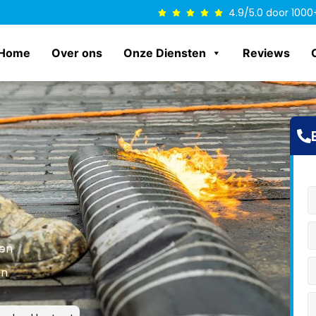
4.9/5.0 door 1000
Home
Over ons
Onze Diensten
Reviews
len
en