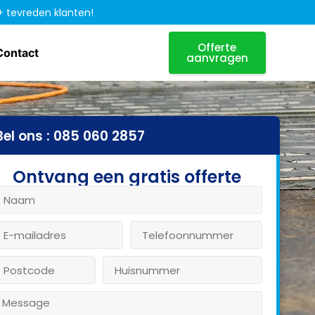
+ tevreden klanten!
Offerte
Contact
aanvragen
Bel ons : 085 060 2857
Ontvang een gratis offerte