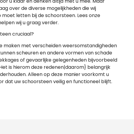
oor u klaar en denken altijd met u mee. Maar
graag over de diverse mogelijkheden die wij
 moet letten bij de schoorsteen. Lees onze
lpen wij u graag verder.
teen cruciaal?
 te maken met verscheiden weersomstandigheden
m kunnen scheuren en andere vormen van schade
ekkages of gevaarlijke gelegenheden bijvoorbeeld
 Het is hierom deze redenen|daarom} belangrijk
onderhouden. Alleen op deze manier voorkomt u
dat uw schoorsteen veilig en functioneel blijft.