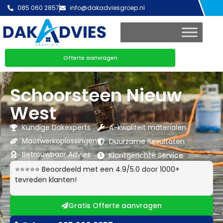
085 060 2857
info@dakadviesgroep.nl
Offerte aanvragen
Schoorsteen Nieuw
West
Kundige Dakexperts
A-kwaliteit materialen
Maatwerkoplossingen
Duurzame Resultaten
Betrouwbaar Advies
Klantgerichte Service
⭐⭐⭐⭐⭐ Beoordeeld met een 4.9/5.0 door 1000+
tevreden klanten!
Gratis Offerte aanvragen