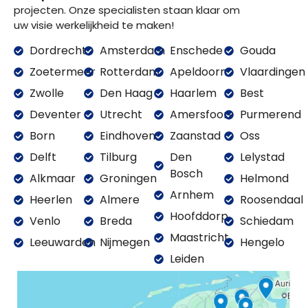
projecten. Onze specialisten staan klaar om
uw visie werkelijkheid te maken!
Dordrecht
Amsterdam
Enschede
Gouda
Zoetermeer
Rotterdam
Apeldoorn
Vlaardingen
Zwolle
Den Haag
Haarlem
Best
Deventer
Utrecht
Amersfoort
Purmerend
Born
Eindhoven
Zaanstad
Oss
Delft
Tilburg
Den
Lelystad
Bosch
Alkmaar
Groningen
Helmond
Arnhem
Heerlen
Almere
Roosendaal
Hoofddorp
Venlo
Breda
Schiedam
Maastricht
Leeuwarden
Nijmegen
Hengelo
Leiden