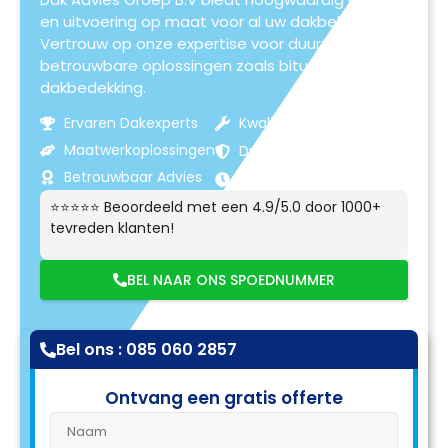
en uitvoering op maat voor al uw dakbehoeften.
Vertrouw op onze expertise voor duurzame en
betrouwbare oplossingen zoals bitumen
dakbedekking.
Ervaren Dakexperts
Kwaliteitsmaterialen
Maatwerkoplossingen
Duurzame Resultaten
Betrouwbaar Advies
Klantgerichte Service
⭐⭐⭐⭐⭐ Beoordeeld met een 4.9/5.0 door 1000+
tevreden klanten!
BEL NAAR ONS SPOEDNUMMER
Bel ons : 085 060 2857
Ontvang een gratis offerte