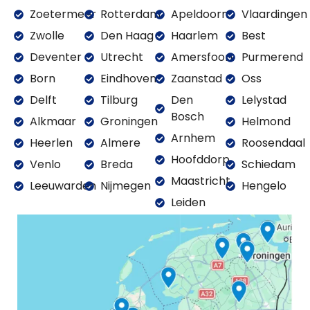
Zoetermeer
Rotterdam
Apeldoorn
Vlaardingen
Zwolle
Den Haag
Haarlem
Best
Deventer
Utrecht
Amersfoort
Purmerend
Born
Eindhoven
Zaanstad
Oss
Delft
Tilburg
Den
Lelystad
Bosch
Alkmaar
Groningen
Helmond
Arnhem
Heerlen
Almere
Roosendaal
Hoofddorp
Venlo
Breda
Schiedam
Maastricht
Leeuwarden
Nijmegen
Hengelo
Leiden