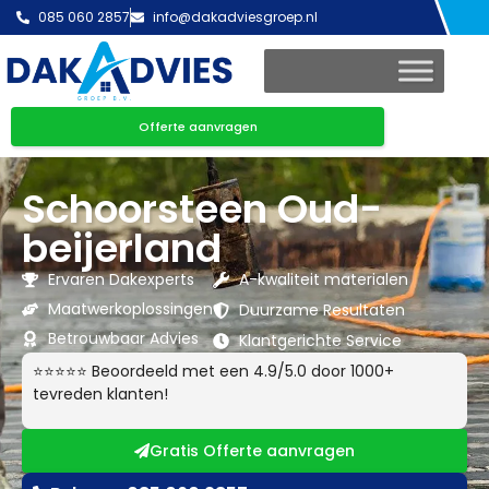
085 060 2857
info@dakadviesgroep.nl
Offerte aanvragen
Schoorsteen Oud-
beijerland
Ervaren Dakexperts
A-kwaliteit materialen
Maatwerkoplossingen
Duurzame Resultaten
Betrouwbaar Advies
Klantgerichte Service
⭐⭐⭐⭐⭐ Beoordeeld met een 4.9/5.0 door 1000+
tevreden klanten!
Gratis Offerte aanvragen