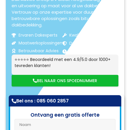
en uitvoering op maat voor al uw dakbehoeften.
Vertrouw op onze expertise voor duurzame en
betrouwbare oplossingen zoals bitumen
dakbedekking.
Ervaren Dakexperts
Kwaliteitsmaterialen
Maatwerkoplossingen
Duurzame Resultaten
Betrouwbaar Advies
Klantgerichte Service
⭐⭐⭐⭐⭐ Beoordeeld met een 4.9/5.0 door 1000+
tevreden klanten!
BEL NAAR ONS SPOEDNUMMER
Bel ons : 085 060 2857
Ontvang een gratis offerte