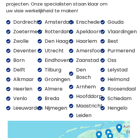
projecten. Onze specialisten staan klaar om
uw visie werkelijkheid te maken!
Dordrecht
Amsterdam
Enschede
Gouda
Zoetermeer
Rotterdam
Apeldoorn
Vlaardingen
Zwolle
Den Haag
Haarlem
Best
Deventer
Utrecht
Amersfoort
Purmerend
Born
Eindhoven
Zaanstad
Oss
Delft
Tilburg
Den
Lelystad
Bosch
Alkmaar
Groningen
Helmond
Arnhem
Heerlen
Almere
Roosendaal
Hoofddorp
Venlo
Breda
Schiedam
Maastricht
Leeuwarden
Nijmegen
Hengelo
Leiden