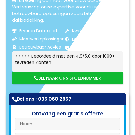
en uitvoering op maat voor al uw dakbehoeften.
Vertrouw op onze expertise voor duurzame en
betrouwbare oplossingen zoals bitumen
dakbedekking.
Ervaren Dakexperts
Kwaliteitsmaterialen
Maatwerkoplossingen
Duurzame Resultaten
Betrouwbaar Advies
Klantgerichte Service
⭐⭐⭐⭐⭐ Beoordeeld met een 4.9/5.0 door 1000+
tevreden klanten!
BEL NAAR ONS SPOEDNUMMER
Bel ons : 085 060 2857
Ontvang een gratis offerte