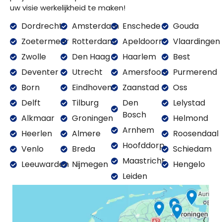
uw visie werkelijkheid te maken!
Dordrecht
Amsterdam
Enschede
Gouda
Zoetermeer
Rotterdam
Apeldoorn
Vlaardingen
Zwolle
Den Haag
Haarlem
Best
Deventer
Utrecht
Amersfoort
Purmerend
Born
Eindhoven
Zaanstad
Oss
Delft
Tilburg
Den
Lelystad
Bosch
Alkmaar
Groningen
Helmond
Arnhem
Heerlen
Almere
Roosendaal
Hoofddorp
Venlo
Breda
Schiedam
Maastricht
Leeuwarden
Nijmegen
Hengelo
Leiden