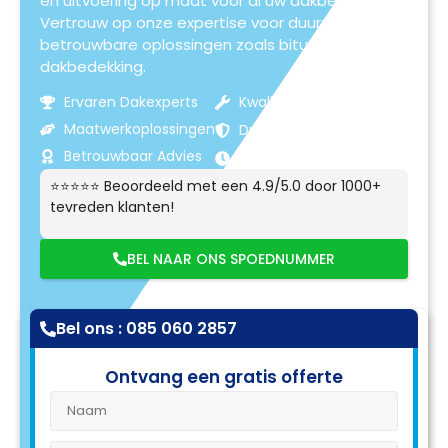
en uitvoering op maat voor al uw dakbehoeften.
Vertrouw op onze expertise voor duurzame en
betrouwbare oplossingen zoals bitumen
dakbedekking.
Ervaren Dakexperts
Kwaliteitsmaterialen
Maatwerkoplossingen
Duurzame Resultaten
Betrouwbaar Advies
Klantgerichte Service
⭐⭐⭐⭐⭐ Beoordeeld met een 4.9/5.0 door 1000+
tevreden klanten!
BEL NAAR ONS SPOEDNUMMER
Bel ons : 085 060 2857
Ontvang een gratis offerte