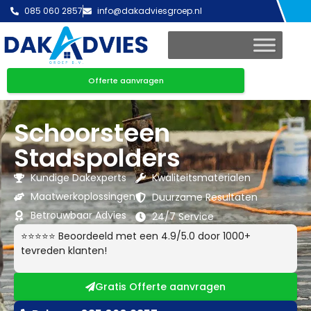
085 060 2857
info@dakadviesgroep.nl
Offerte aanvragen
Schoorsteen
Stadspolders
Kundige Dakexperts
Kwaliteitsmaterialen
Maatwerkoplossingen
Duurzame Resultaten
Betrouwbaar Advies
24/7 Service
⭐⭐⭐⭐⭐ Beoordeeld met een 4.9/5.0 door 1000+
tevreden klanten!
Gratis Offerte aanvragen