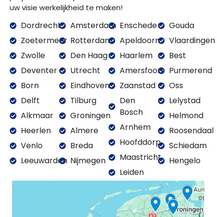
uw visie werkelijkheid te maken!
Dordrecht
Amsterdam
Enschede
Gouda
Zoetermeer
Rotterdam
Apeldoorn
Vlaardingen
Zwolle
Den Haag
Haarlem
Best
Deventer
Utrecht
Amersfoort
Purmerend
Born
Eindhoven
Zaanstad
Oss
Delft
Tilburg
Den
Lelystad
Bosch
Alkmaar
Groningen
Helmond
Arnhem
Heerlen
Almere
Roosendaal
Hoofddorp
Venlo
Breda
Schiedam
Maastricht
Leeuwarden
Nijmegen
Hengelo
Leiden