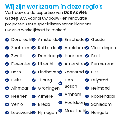
Wij zijn werkzaam in deze regio's
Vertrouw op de expertise van
Dak Advies
Groep B.V.
voor al uw bouw- en renovatie
projecten. Onze specialisten staan klaar om
uw visie werkelijkheid te maken!
Dordrecht
Amsterdam
Enschede
Gouda
Zoetermeer
Rotterdam
Apeldoorn
Vlaardingen
Zwolle
Den Haag
Haarlem
Best
Deventer
Utrecht
Amersfoort
Purmerend
Born
Eindhoven
Zaanstad
Oss
Delft
Tilburg
Den
Lelystad
Bosch
Alkmaar
Groningen
Helmond
Arnhem
Heerlen
Almere
Roosendaal
Hoofddorp
Venlo
Breda
Schiedam
Maastricht
Leeuwarden
Nijmegen
Hengelo